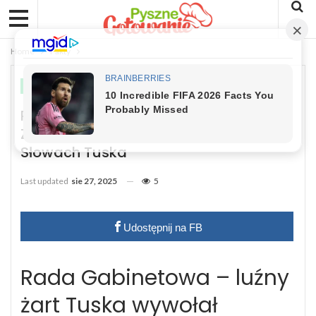
Home
Fakty
FAKTY
Rada Gabinetowa. Nawrocki Od Razu
Zareagował Śmiechem Po Tych
Słowach Tuska
Last updated
sie 27, 2025
5
Udostępnij na FB
Rada Gabinetowa – luźny
żart Tuska wywołał