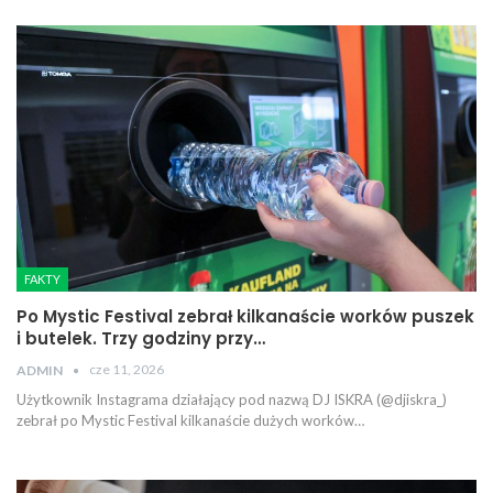
FAKTY
Po Mystic Festival zebrał kilkanaście worków puszek
i butelek. Trzy godziny przy…
cze 11, 2026
ADMIN
Użytkownik Instagrama działający pod nazwą DJ ISKRA (@djiskra_)
zebrał po Mystic Festival kilkanaście dużych worków…