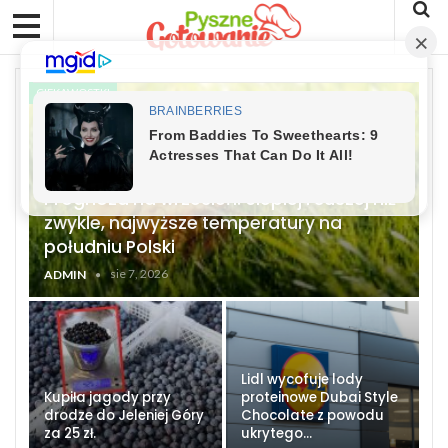
CIEKAWOSTKI
Prognoza na wrzesień: cieplej i suszej niż
zwykle, najwyższe temperatury na
południu Polski
sie 7, 2026
ADMIN
Lidl wycofuje lody
Kupiła jagody przy
proteinowe Dubai Style
drodze do Jeleniej Góry
Chocolate z powodu
za 25 zł.
ukrytego…