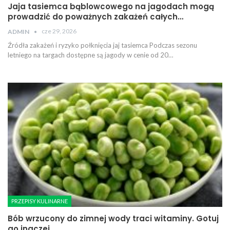
Jaja tasiemca bąblowcowego na jagodach mogą
prowadzić do poważnych zakażeń całych…
cze 29, 2026
ADMIN
Źródła zakażeń i ryzyko połknięcia jaj tasiemca Podczas sezonu
letniego na targach dostępne są jagody w cenie od 20…
PRZEPISY KULINARNE
Bób wrzucony do zimnej wody traci witaminy. Gotuj
go inaczej