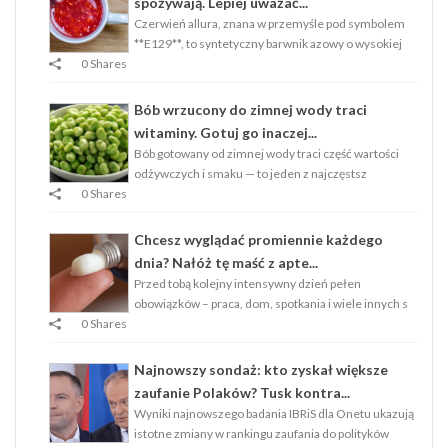
spożywają. Lepiej uważać...
Czerwień allura, znana w przemyśle pod symbolem
**E129**, to syntetyczny barwnik azowy o wysokiej
0 Shares
Bób wrzucony do zimnej wody traci
witaminy. Gotuj go inaczej...
Bób gotowany od zimnej wody traci część wartości
odżywczych i smaku — to jeden z najczęstsz
0 Shares
Chcesz wyglądać promiennie każdego
dnia? Nałóż tę maść z apte...
Przed tobą kolejny intensywny dzień pełen
obowiązków – praca, dom, spotkania i wiele innych s
0 Shares
Najnowszy sondaż: kto zyskał większe
zaufanie Polaków? Tusk kontra...
Wyniki najnowszego badania IBRiS dla Onetu ukazują
istotne zmiany w rankingu zaufania do polityków