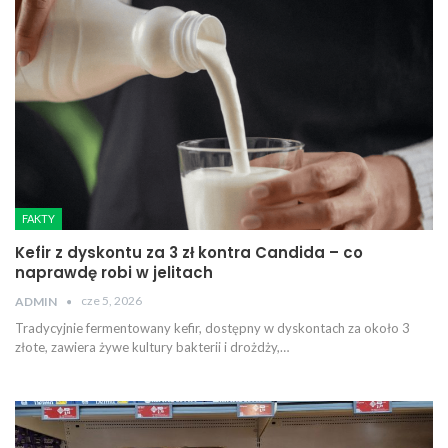
FAKTY
Kefir z dyskontu za 3 zł kontra Candida – co
naprawdę robi w jelitach
cze 5, 2026
ADMIN
Tradycyjnie fermentowany kefir, dostępny w dyskontach za około 3
złote, zawiera żywe kultury bakterii i drożdży,…