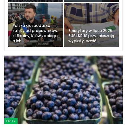
Polska gospodarka
zależy od pracowników
Emerytury w lipcu 2026:
z Ukrainy, Kijów zabiega
ZUS i KRUS przyspieszają
o ich…
wypłaty, część…
FAKTY