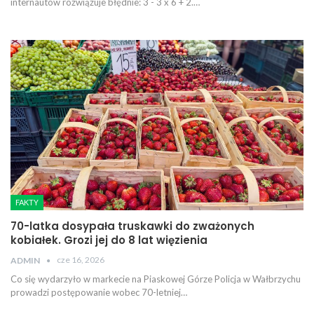
internautów rozwiązuje błędnie: 3 - 3 x 6 + 2.…
FAKTY
70-latka dosypała truskawki do zważonych
kobiałek. Grozi jej do 8 lat więzienia
cze 16, 2026
ADMIN
Co się wydarzyło w markecie na Piaskowej Górze
Policja w Wałbrzychu
prowadzi postępowanie wobec 70-letniej
…