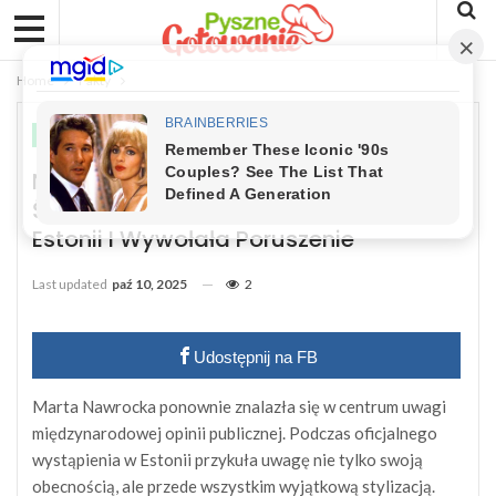
Home
Fakty
FAKTY
Nawrocka Na Językach Całego
Świata. Tak Ubrana Pokazała Się W
Estonii I Wywołała Poruszenie
Last updated
paź 10, 2025
2
Udostępnij na FB
Marta Nawrocka ponownie znalazła się w centrum uwagi
międzynarodowej opinii publicznej. Podczas oficjalnego
wystąpienia w Estonii przykuła uwagę nie tylko swoją
obecnością, ale przede wszystkim wyjątkową stylizacją.