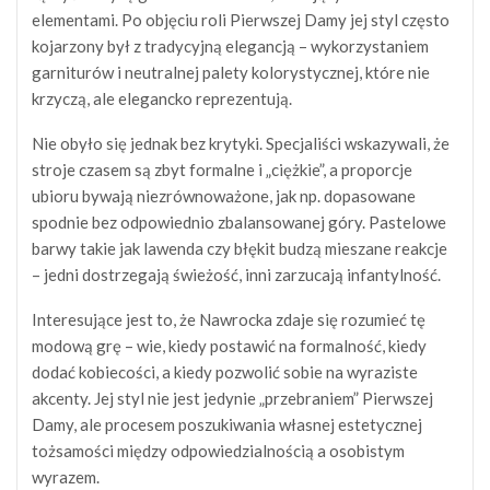
elementami. Po objęciu roli Pierwszej Damy jej styl często
kojarzony był z tradycyjną elegancją – wykorzystaniem
garniturów i neutralnej palety kolorystycznej, które nie
krzyczą, ale elegancko reprezentują.
Nie obyło się jednak bez krytyki. Specjaliści wskazywali, że
stroje czasem są zbyt formalne i „ciężkie”, a proporcje
ubioru bywają niezrównoważone, jak np. dopasowane
spodnie bez odpowiednio zbalansowanej góry. Pastelowe
barwy takie jak lawenda czy błękit budzą mieszane reakcje
– jedni dostrzegają świeżość, inni zarzucają infantylność.
Interesujące jest to, że Nawrocka zdaje się rozumieć tę
modową grę – wie, kiedy postawić na formalność, kiedy
dodać kobiecości, a kiedy pozwolić sobie na wyraziste
akcenty. Jej styl nie jest jedynie „przebraniem” Pierwszej
Damy, ale procesem poszukiwania własnej estetycznej
tożsamości między odpowiedzialnością a osobistym
wyrazem.