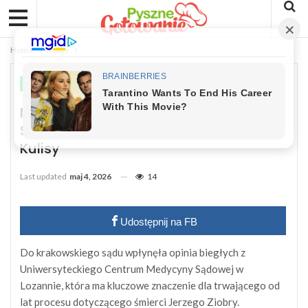
Home
Fakty
FAKTY
Nowe Światło Na Śmierć Ojca Ziobry.
Szwajcarscy Eksperci Odsłaniają
Kulisy
Last updated
maj 4, 2026
14
Udostępnij na FB
Do krakowskiego sądu wpłynęła opinia biegłych z
Uniwersyteckiego Centrum Medycyny Sądowej w
Lozannie, która ma kluczowe znaczenie dla trwającego od
lat procesu dotyczącego śmierci Jerzego Ziobry.