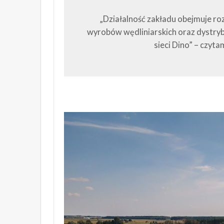
„Działalność zakładu obejmuje ro
wyrobów wędliniarskich oraz dystryb
sieci Dino” – czyta