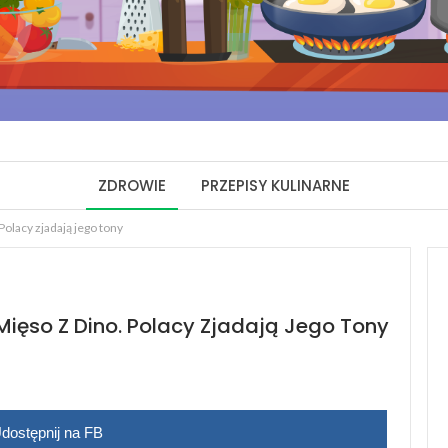
ZDROWIE
PRZEPISY KULINARNE
Polacy zjadają jego tony
ięso Z Dino. Polacy Zjadają Jego Tony
dostępnij na FB