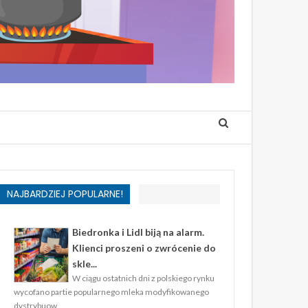
NAJBARDZIEJ POPULARNE!
Biedronka i Lidl biją na alarm.
Klienci proszeni o zwrócenie do
skle...
W ciągu ostatnich dni z polskiego rynku
wycofano partie popularnego mleka modyfikowanego
dystrybuow