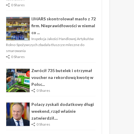
0 Shares
IJHARS skontrolował masło z 72
firm. Nieprawidłowości w niemal
co ...
Inspekcja Jakości Handlowej Artykułów
Rolno-Spożywczych zbadała tłuszcze mleczne do
smarowania
0 Shares
Zwrócił 735 butelek i otrzymał
voucher na rekordową kwotę w
Polsc...
0 Shares
Polacy zyskali dodatkowy długi
weekend, rząd właśnie
zatwierdził....
0 Shares