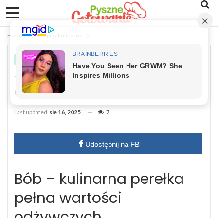
Home
Przepisy kulinarne
PRZEPISY KULINARNE
ZDROWIE
Tak Gotujesz Bób? Pozbawiasz Go
Cennych Składników Odżywczych
Last updated
sie 16, 2025
7
Udostępnij na FB
Bób – kulinarna perełka
pełna wartości
odżywczych