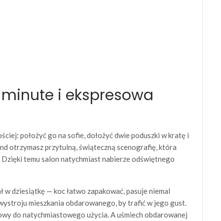
t minute i ekspresowa
ciej: położyć go na sofie, dołożyć dwie poduszki w kratę i
nd otrzymasz przytulną, świąteczną scenografię, która
 Dzięki temu salon natychmiast nabierze odświętnego
ł w dziesiątkę — koc łatwo zapakować, pasuje niemal
wystroju mieszkania obdarowanego, by trafić w jego gust.
otowy do natychmiastowego użycia. A uśmiech obdarowanej