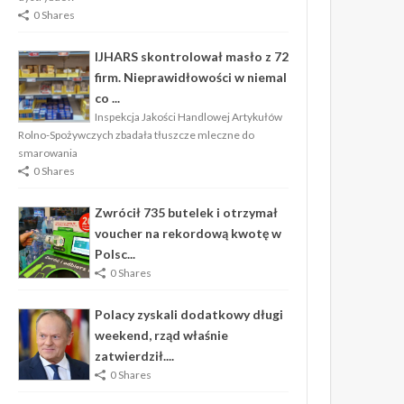
0 Shares
IJHARS skontrolował masło z 72
firm. Nieprawidłowości w niemal
co ...
Inspekcja Jakości Handlowej Artykułów
Rolno-Spożywczych zbadała tłuszcze mleczne do
smarowania
0 Shares
Zwrócił 735 butelek i otrzymał
voucher na rekordową kwotę w
Polsc...
0 Shares
Polacy zyskali dodatkowy długi
weekend, rząd właśnie
zatwierdził....
0 Shares