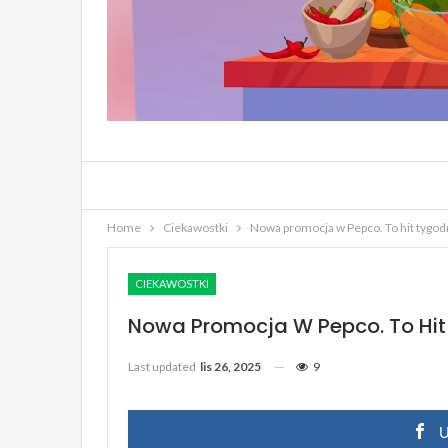
Home
Ciekawostki
Nowa promocja w Pepco. To hit tygod
CIEKAWOSTKI
Nowa Promocja W Pepco. To Hit
Last updated
lis 26, 2025
9
U