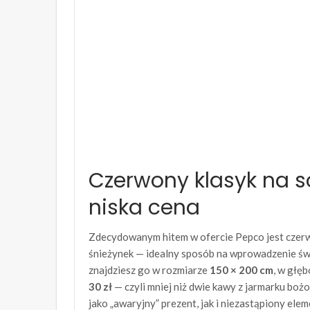
Czerwony klasyk na so
niska cena
Zdecydowanym hitem w ofercie Pepco jest czerw
śnieżynek — idealny sposób na wprowadzenie św
znajdziesz go w rozmiarze
150 × 200 cm
, w głę
30 zł
— czyli mniej niż dwie kawy z jarmarku bo
jako „awaryjny” prezent, jak i niezastąpiony el