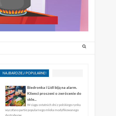
NAJBARDZIEJ POPULARNE!
Biedronka i Lidl biją na alarm.
Klienci proszeni o zwrócenie do
skle...
W ciągu ostatnich dni z polskiego rynku
wycofano partie popularnego mleka modyfikowanego
dystrybuow