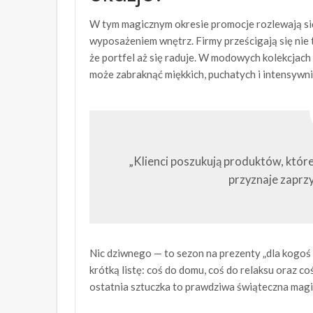
W tym magicznym okresie promocje rozlewają się
wyposażeniem wnętrz. Firmy prześcigają się nie t
że portfel aż się raduje. W modowych kolekcjach 
może zabraknąć miękkich, puchatych i intensyw
„Klienci poszukują produktów, które
przyznaje zaprzy
Nic dziwnego — to sezon na prezenty „dla kogoś i
krótką listę: coś do domu, coś do relaksu oraz co
ostatnia sztuczka to prawdziwa świąteczna magi